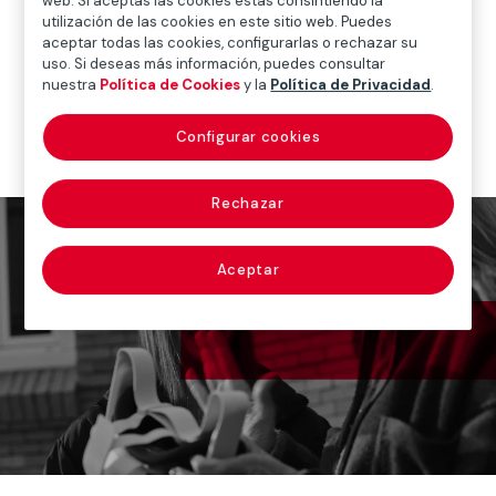
web. Si aceptas las cookies estás consintiendo la
envejecimiento.
utilización de las cookies en este sitio web. Puedes
aceptar todas las cookies, configurarlas o rechazar su
Porque el paso del tiempo no resta, multiplica.
uso. Si deseas más información, puedes consultar
nuestra
Política de Cookies
y la
Política de Privacidad
.
#nosonarrugassonmapas
I
DESCUBRE EL VÍDEO DE CAMPAÑA
Configurar cookies
Reproductor de vídeo
Rechazar
Aceptar