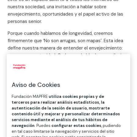
nuestra sociedad, una invitación a hablar sobre
envejecimiento, oportunidades y el papel activo de las
personas senior.
Porque cuando hablamos de longevidad, creemos
firmemente que ‘No son arrugas, son mapas’. Esta idea
define nuestra manera de entender el envejecimiento:
como una oportunidad. Cada cana habla de aprendizajes,
resiliencia y conocimiento acumulado; y en cada mapa
vivido hay una oportunidad para construir un futuro mejor.
Con más de 50 años trabajando para construir un futuro
Aviso de Cookies
más humano a través de proyectos centrados en las
personas y el bienestar social, en Fundación Mapfre
Fundación MAPFRE
utiliza cookies propias y de
terceros para realizar análisis estadísticos, la
desarrollamos una importante labor de investigación y
autenticación de la sesión de usuario, mostrarte
divulgación sobre longevidad desde nuestro Centro de
contenido útil y mejorar y personalizar determinados
Investigación Ageingnomics. En este ámbito, analizamos
servicios mediante el análisis de tus hábitos de
el impacto económico y social de una población cada
navegación
. Puedes
configurar estas cookies
, pudiendo
en tal caso limitarse la navegación y servicios del sitio
vez más longeva y promovemos una visión positiva del