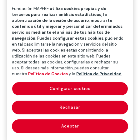
En primer lugar, encontramos las causas de
Fundación MAPFRE
utiliza cookies propias y de
origen biológico, de entre las que destaca el
terceros para realizar análisis estadísticos, la
componente genético, que, aún no siendo
autenticación de la sesión de usuario, mostrarte
siempre de carácter determinante, cuando
contenido útil y mejorar y personalizar determinados
servicios mediante el análisis de tus hábitos de
menos, van a condicionar al alumno, siendo
navegación
. Puedes
configurar estas cookies
, pudiendo
especialmente sensible la dimensión mental -
en tal caso limitarse la navegación y servicios del sitio
cognitiva, emocional, interpersonal-. Dentro del
web. Si aceptas las cookies estás consintiendo la
elenco de estos factores de tipo estructural-
utilización de las cookies en este sitio web. Puedes
aceptar todas las cookies, configurarlas o rechazar su
funcional, también influyen en su estabilidad
uso. Si deseas más información, puedes consultar
mental trastornos como el TDAH, el TEA, la
nuestra
Política de Cookies
y la
Política de Privacidad
.
dislexia y los trastornos del lenguaje. A su vez,
como factores de índole más ambiental, frente
Configurar cookies
a los cuales podemos intervenir mejor a través
de pautas educativas a implementar,
Rechazar
Encontramos:
Aceptar
—
Ambiente familiar:
los hijos son
absolutamente sensibles a facto-res como el