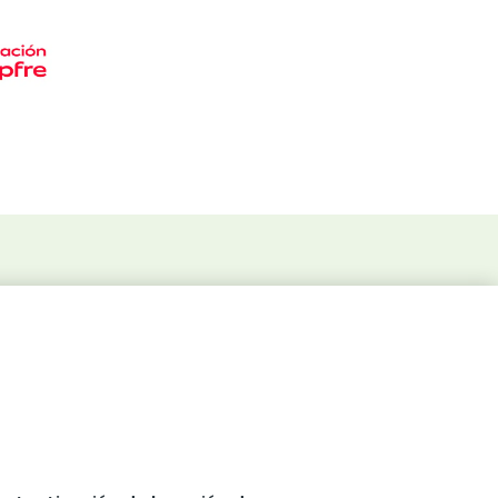
ntacto
vademecum@sienaeducacion.com