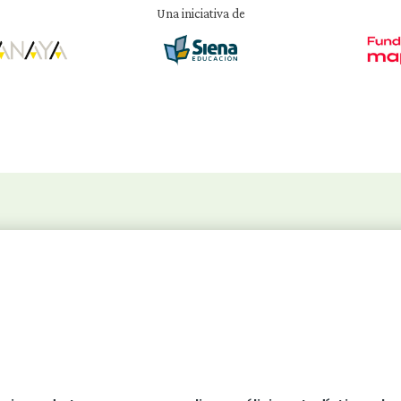
Una iniciativa de
Enlaces útiles
Co

ela
Sobre el proyecto
Sobre Fundación Mapfre
Sobre Siena Educación
Sobre Anaya
Máster en Salud Mental Escolar