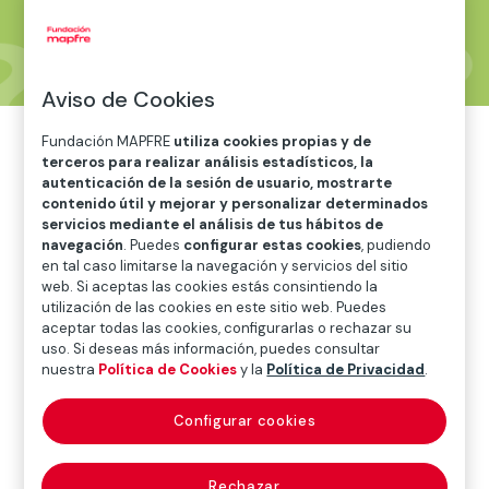
Aviso de Cookies
Fundación MAPFRE
utiliza cookies propias y de
terceros para realizar análisis estadísticos, la
autenticación de la sesión de usuario, mostrarte
Como docentes, es importante reconocer que
contenido útil y mejorar y personalizar determinados
servicios mediante el análisis de tus hábitos de
los abuelos pueden ejercer una influencia
navegación
. Puedes
configurar estas cookies
, pudiendo
significativa en el desarrollo emocional, social y
en tal caso limitarse la navegación y servicios del sitio
educativo de sus nietos. En muchos casos, son
web. Si aceptas las cookies estás consintiendo la
utilización de las cookies en este sitio web. Puedes
figuras de referencia afectiva y apoyo cotidiano,
aceptar todas las cookies, configurarlas o rechazar su
especialmente en familias donde los padres
uso. Si deseas más información, puedes consultar
tienen jornadas laborales extensas o atraviesan
nuestra
Política de Cookies
y la
Política de Privacidad
.
situaciones complejas.
Configurar cookies
Los abuelos suelen aportar estabilidad
emocional, afecto y escucha, lo que puede
reforzar la autoestima y el bienestar del
Rechazar