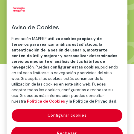
¿Cómo podemos actuar si no
contamos con protocolos
claros ante un caso de
Aviso de Cookies
autolesión en el aula?
Fundación MAPFRE
utiliza cookies propias y de
terceros para realizar análisis estadísticos, la
autenticación de la sesión de usuario, mostrarte
contenido útil y mejorar y personalizar determinados
servicios mediante el análisis de tus hábitos de
navegación
. Puedes
configurar estas cookies
, pudiendo
en tal caso limitarse la navegación y servicios del sitio
web. Si aceptas las cookies estás consintiendo la
utilización de las cookies en este sitio web. Puedes
aceptar todas las cookies, configurarlas o rechazar su
Lo primero es ver si la situación es crítica y
uso. Si deseas más información, puedes consultar
necesita atención médica urgente. En ese caso
nuestra
Política de Cookies
y la
Política de Privacidad
.
avisar a urgencias y a la familia. Mientras llega
la intervención es muy importante acompañar
Configurar cookies
al adolescente, sin emitir ningún juicio crítico ni
consejos, no es lo que necesita en ese momento.
Rechazar