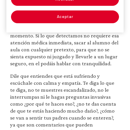
Estar con actitud sostenedora y empática
utilizando frases como “ahora estoy aquí
contigo”, “entiendo lo mal que lo debes estar
Aceptar
pasando”, “vamos a intentar ayudarte entre
todos”, etc. No dejarle solo en ningún
momento. Si lo que detectamos no requiere esa
atención médica inmediata, sacar al alumno del
aula con cualquier pretexto, para que no se
sienta expuesto ni juzgado y llevarle a un lugar
seguro, en el podáis hablar con tranquilidad.
Dile que entiendes que está sufriendo y
escúchale con calma y empatía. Te diga lo que
te diga, no te muestres escandalizado, no le
interrumpas ni le hagas preguntas invasivas
como ¿por qué te haces eso?, ¿no te das cuenta
de que te estás haciendo mucho daño?, ¿cómo
se van a sentir tus padres cuando se enteren?,
ya que son comentarios que pueden