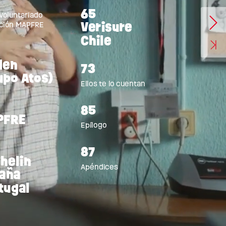
65
Voluntariado
Verisure
ción
MAPFRE
Chile
den
73
upo
Atos)
Ellos
te
lo
cuentan
85
PFRE
Epílogo
87
helin
Apéndices
aña
tugal