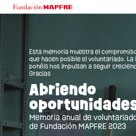
Esta
memoria
muestra
el
compromis
que
hacen
posible
el
voluntariado.
La
ponéis
nos
impulsan
a
seguir
crecien
Gracias
Abriendo
oportunidade
Memoria
anual
de
voluntariad
de
Fundación
MAPFRE
2023