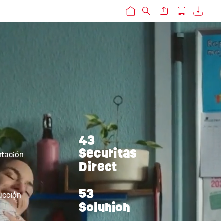
43
Securitas
ntación
Direct
53
ucción
Solunion