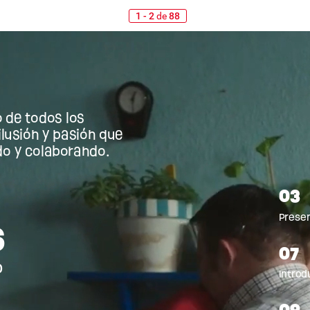
1 - 2
de
88
o
de
todos
los
ilusión
y
pasión
que
do
y
colaborando.
03
Prese
s
07
o
Introd