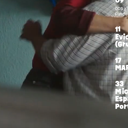
09
ODS
y
Funda
11
Evi
(Gr
17
MA
33
Mic
Esp
Por