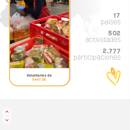
1
7
1
7
1
7
países
5
0
2
5
0
2
5
0
2
actividades
2
.
7
7
7
2
.
7
7
7
2
.
7
7
7
participaciones
Voluntarios
de
Verti
DE