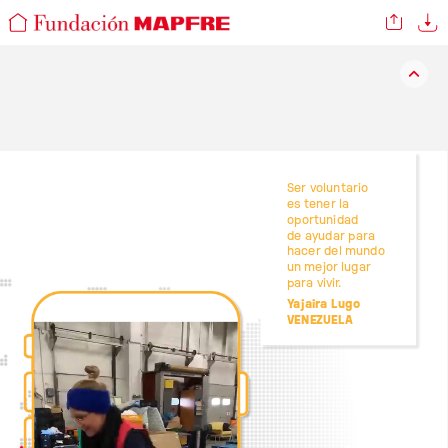
Ser
voluntario
es
tener
la
oportunidad
de
ayudar
para
hacer
del
mundo
un
mejor
lugar
para
vivir.
Yajaira
Lugo
VENEZUELA