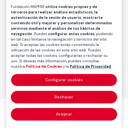
FM002146
Fundación MAPFRE
utiliza cookies propias y de
terceros para realizar análisis estadísticos, la
Fecha
autenticación de la sesión de usuario, mostrarte
ca. 1970
/
1970
contenido útil y mejorar y personalizar determinados
servicios mediante el análisis de tus hábitos de
navegación
. Puedes
configurar estas cookies
, pudiendo
en tal caso limitarse la navegación y servicios del sitio
Autor
web. Si aceptas las cookies estás consintiendo la
Garry Winogrand
utilización de las cookies en este sitio web. Puedes
Nacimiento: Nueva York, 1924
aceptar todas las cookies, configurarlas o rechazar su
Fallecimiento: Tijuana, México, 1984
uso. Si deseas más información, puedes consultar
nuestra
Política de Cookies
y la
Política de Privacidad
.
Configurar cookies
Fotografía
Rechazar
Aceptar