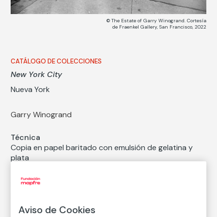
© The Estate of Garry Winogrand. Cortesía
de Fraenkel Gallery, San Francisco, 2022
CATÁLOGO DE COLECCIONES
New York City
Nueva York
Garry Winogrand
Técnica
Copia en papel baritado con emulsión de gelatina y
plata
Medidas
Medidas mancha: 22 × 32,8 cm
Medidas papel: 28 × 35,4 cm
Aviso de Cookies
Inventario