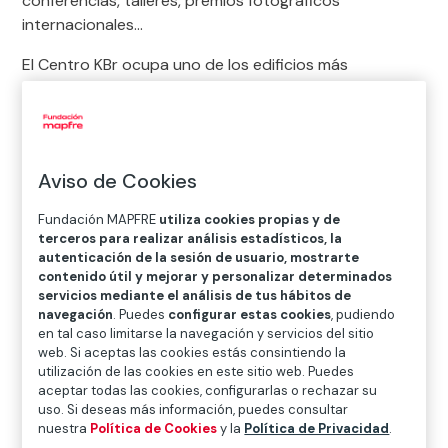
conferencias, talleres, premios fotográficos
internacionales…
El Centro KBr ocupa uno de los edificios más
representativos de la Barcelona contemporánea: la
Torre Mapfre
, en el entorno del Puerto Olímpico. Al
pie de este icónico edificio, sobre la Avenida del Litoral
y el paseo marítimo se proyectan las formas curvilíneas
Aviso de Cookies
de este espacio.
Fundación MAPFRE
utiliza cookies propias y de
¡Te esperamos!
terceros para realizar análisis estadísticos, la
autenticación de la sesión de usuario, mostrarte
contenido útil y mejorar y personalizar determinados
Avenida Litoral, 30 – 08005 Barcelona
servicios mediante el análisis de tus hábitos de
navegación
. Puedes
configurar estas cookies
, pudiendo
Teléfono: +34 93 272 31 80
en tal caso limitarse la navegación y servicios del sitio
web. Si aceptas las cookies estás consintiendo la
utilización de las cookies en este sitio web. Puedes
aceptar todas las cookies, configurarlas o rechazar su
uso. Si deseas más información, puedes consultar
Cómo llegar
nuestra
Política de Cookies
y la
Política de Privacidad
.