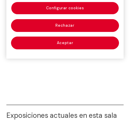
Autobuses: 59, 136, V21, V27, H16, 47, V23, D20
www.tmb.cat
Configurar cookies
Metro: L4 y L1
www.tmb.cat
Rechazar
Bicis: 396; 397
Aceptar
www.bicing.barcelona/es
Exposiciones actuales en esta sala