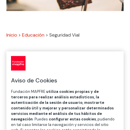
Inicio
>
Educación
>
Seguridad Vial
Vivimos en una sociedad avanzada, tenemos
herramientas tecnológicas prodigiosas para mejorar
nuestra calidad de vida y cada vez somos más
Aviso de Cookies
respetuosos con el medioambiente. Conceptos
como
movilidad sostenible
,
economía
Fundación MAPFRE
utiliza cookies propias y de
terceros para realizar análisis estadísticos, la
colaborativa
o
tecnología social
han venido para
autenticación de la sesión de usuario, mostrarte
quedarse pero, ¿dónde queda la seguridad?
contenido útil y mejorar y personalizar determinados
servicios mediante el análisis de tus hábitos de
Desde Fundación MAPFRE trabajamos por
navegación
. Puedes
configurar estas cookies
, pudiendo
una
movilidad segura, saludable y sostenible
,
en tal caso limitarse la navegación y servicios del sitio