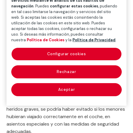
servicios mediante el análisis de tus hábitos de
navegación
. Puedes
configurar estas cookies
, pudiendo
en tal caso limitarse la navegación y servicios del sitio
web. Si aceptas las cookies estás consintiendo la
Guía interactiva Bebés y niños seguros en el
utilización de las cookies en este sitio web. Puedes
coche
aceptar todas las cookies, configurarlas o rechazar su
uso. Si deseas más información, puedes consultar
nuestra
Política de Cookies
y la
Política de Privacidad
.
La seguridad de
l
os menores cuando viajan en un
vehículo depende de los Sistemas de Retención
Configurar cookies
Infantil
(SRI), es decir, las sillitas y asientos adaptados
para ellos, con los que se pretende que tragedias
causadas por errores o falta de información no se
Rechazar
repitan. Según la DGT, en Europa cada año fallecen al
menos 1.000 niños y otros 80.000 resultan heridos en
Aceptar
siniestros de circulación. Una terrible realidad que, en
el 75% de las muertes infantiles y el 90% de los
heridos graves, se podría haber evitado si los menores
hubieran viajado correctamente en el coche, en
asientos especiales y con las medidas de seguridad
adecuadas.