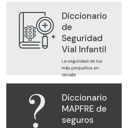
Diccionario
de
Ir al Diccionario de Seguridad Vial
Seguridad
Infantil
Vial Infantil
La seguridad de los
más pequeños en
detalle
Diccionario
MAPFRE de
seguros
Ir a Diccionario de seguros