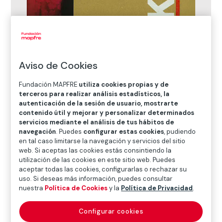
Aviso de Cookies
Fundación MAPFRE
utiliza cookies propias y de
terceros para realizar análisis estadísticos, la
KBrFlama’25
autenticación de la sesión de usuario, mostrarte
contenido útil y mejorar y personalizar determinados
Autores:
Abril Coudougnan, Bernat Erra,
servicios mediante el análisis de tus hábitos de
Irina Cervelló y Patrick Martin
navegación
. Puedes
configurar estas cookies
, pudiendo
en tal caso limitarse la navegación y servicios del sitio
ISBN:
978-84-9844-907-5
web. Si aceptas las cookies estás consintiendo la
Precio:
14,90 €
utilización de las cookies en este sitio web. Puedes
aceptar todas las cookies, configurarlas o rechazar su
uso. Si deseas más información, puedes consultar
¿Quieres comprar el catálogo?
nuestra
Política de Cookies
y la
Política de Privacidad
.
Configurar cookies
¿Quieres saber más sobre el