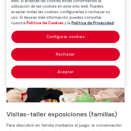
web. Si aceptas las cookies estás consintiendo la
en torno a nuestras exposiciones de artes plásticas (Madrid)
utilización de las cookies en este sitio web. Puedes
y fotografía (Barcelona).
aceptar todas las cookies, configurarlas o rechazar su
uso. Si deseas más información, puedes consultar
nuestra
Política de Cookies
y la
Política de Privacidad
.
Configurar cookies
Rechazar
Aceptar
Visitas-taller exposiciones (familias)
Para descubrir en familia mediante el juego, la conversación