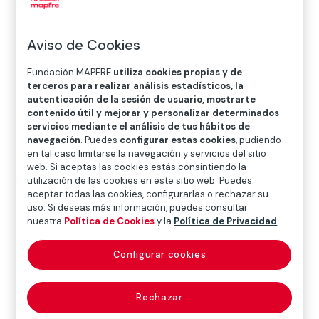
Aviso de Cookies
Fundación MAPFRE
utiliza cookies propias y de
Actividad
Raimundo de Madrazo
terceros para realizar análisis estadísticos, la
autenticación de la sesión de usuario, mostrarte
contenido útil y mejorar y personalizar determinados
servicios mediante el análisis de tus hábitos de
navegación
. Puedes
configurar estas cookies
, pudiendo
1924. Otros surrealismos
en tal caso limitarse la navegación y servicios del sitio
web. Si aceptas las cookies estás consintiendo la
utilización de las cookies en este sitio web. Puedes
aceptar todas las cookies, configurarlas o rechazar su
uso. Si deseas más información, puedes consultar
nuestra
Política de Cookies
y la
Política de Privacidad
.
Actividad
1924. Otros surrealismos
Configurar cookies
Rechazar
31 Mujeres. Una exposición de