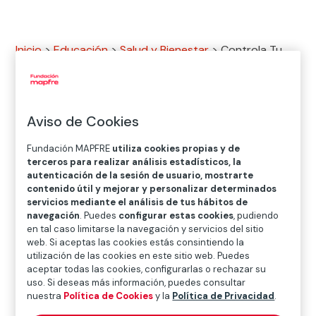
Inicio
>
Educación
>
Salud y Bienestar
>
Controla Tu
Red
Aviso de Cookies
Las Tecnologías de la Información y la Comunicación
Fundación MAPFRE
utiliza cookies propias y de
(TIC) forman parte esencial de nuestra vida cotidiana
terceros para realizar análisis estadísticos, la
y, especialmente, de la de los jóvenes, que las han
autenticación de la sesión de usuario, mostrarte
incorporado de manera natural a sus maneras de
contenido útil y mejorar y personalizar determinados
servicios mediante el análisis de tus hábitos de
relacionarse, a su ocio y a su aprendizaje.
navegación
. Puedes
configurar estas cookies
, pudiendo
en tal caso limitarse la navegación y servicios del sitio
Sin embargo, el uso habitual de internet no siempre va
web. Si aceptas las cookies estás consintiendo la
acompañado de una conciencia real sobre los riesgos
utilización de las cookies en este sitio web. Puedes
que pueden encontrarse en el entorno digital. Por
aceptar todas las cookies, configurarlas o rechazar su
uso. Si deseas más información, puedes consultar
eso, desde
Fundación Mapfre,
junto con la
Policía
nuestra
Política de Cookies
y la
Política de Privacidad
.
Nacional
, desarrollamos
Controla tu Red,
un