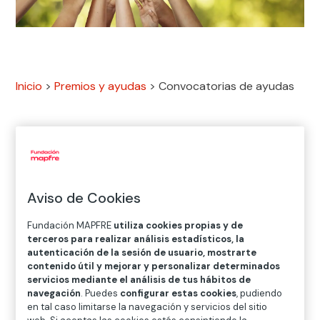
Inicio
>
Premios y ayudas
>
Convocatorias de ayudas
Desde Fundación MAPFRE trabajamos para ti, para
mejorar tu calidad de vida
y la de los que te rodean,
para permitirte llegar más lejos
.
Aviso de Cookies
Cada año, con nuestras ayudas apoyamos a
Fundación MAPFRE
utiliza cookies propias y de
empresas y organizaciones
como la tuya para que
terceros para realizar análisis estadísticos, la
autenticación de la sesión de usuario, mostrarte
puedan seguir desarrollándose y logren alcanzar sus
contenido útil y mejorar y personalizar determinados
objetivos.
servicios mediante el análisis de tus hábitos de
navegación
. Puedes
configurar estas cookies
, pudiendo
Queremos acompañarte en tu proyecto y multiplicar
en tal caso limitarse la navegación y servicios del sitio
tu fuerza. Con nuestras convocatorias te ofrecemos la