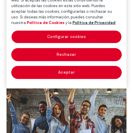
web. Si aceptas las cookies estás consintiendo la
utilización de las cookies en este sitio web. Puedes
oportunidad de crecer o de multiplicar el
aceptar todas las cookies, configurarlas o rechazar su
impacto de tus iniciativas
.
uso. Si deseas más información, puedes consultar
nuestra
Política de Cookies
y la
Política de Privacidad
.
Infórmate sobre nuestras
Configurar cookies
convocatorias.
Rechazar
Aceptar