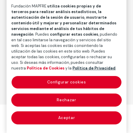
Fecha
Fundación MAPFRE
utiliza cookies propias y de
terceros para realizar análisis estadísticos, la
1966
/
Copia de época
autenticación de la sesión de usuario, mostrarte
contenido útil y mejorar y personalizar determinados
Inscripción/Leyenda
servicios mediante el análisis de tus hábitos de
Firmado y numerado a lápiz en el anverso
navegación
. Puedes
configurar estas cookies
, pudiendo
en tal caso limitarse la navegación y servicios del sitio
web. Si aceptas las cookies estás consintiendo la
Autor
utilización de las cookies en este sitio web. Puedes
aceptar todas las cookies, configurarlas o rechazar su
Lee Friedlander
uso. Si deseas más información, puedes consultar
Nacimiento: Aberdeen, Washington, 1934
nuestra
Política de Cookies
y la
Política de Privacidad
.
Configurar cookies
Fotografía
Rechazar
Aceptar