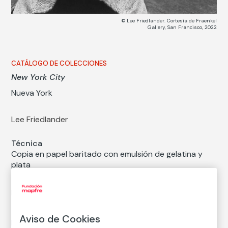
© Lee Friedlander. Cortesía de Fraenkel
Gallery, San Francisco, 2022
CATÁLOGO DE COLECCIONES
New York City
Nueva York
Lee Friedlander
Técnica
Copia en papel baritado con emulsión de gelatina y
plata
Medidas
Medidas mancha: 16 × 24 cm
Inventario
Aviso de Cookies
FM000594