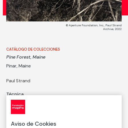
© Aperture Foundation, Inc., Paul Strand
Archive, 2022
CATÁLOGO DE COLECCIONES
Pine Forest, Maine
Pinar, Maine
Paul Strand
Técnica
Copia en papel baritado con emulsión de gelatina y
plata
Medidas
Medidas mancha: 25,2 × 19,8 cm
Aviso de Cookies