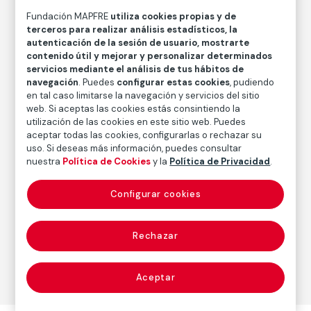
Inventario
Fundación MAPFRE
utiliza cookies propias y de
FM000893
terceros para realizar análisis estadísticos, la
autenticación de la sesión de usuario, mostrarte
Fecha
contenido útil y mejorar y personalizar determinados
1928
/
1928
servicios mediante el análisis de tus hábitos de
navegación
. Puedes
configurar estas cookies
, pudiendo
en tal caso limitarse la navegación y servicios del sitio
web. Si aceptas las cookies estás consintiendo la
Autor
utilización de las cookies en este sitio web. Puedes
Paul Strand
aceptar todas las cookies, configurarlas o rechazar su
Nacimiento: Nueva York, 1890
uso. Si deseas más información, puedes consultar
nuestra
Política de Cookies
y la
Política de Privacidad
.
Fallecimiento: Orgeval, Francia, 1976
Configurar cookies
Fotografía
Rechazar
Serie:
Camerawork and Nature Forms (1916-1928)
(Paul
Strand)
Aceptar