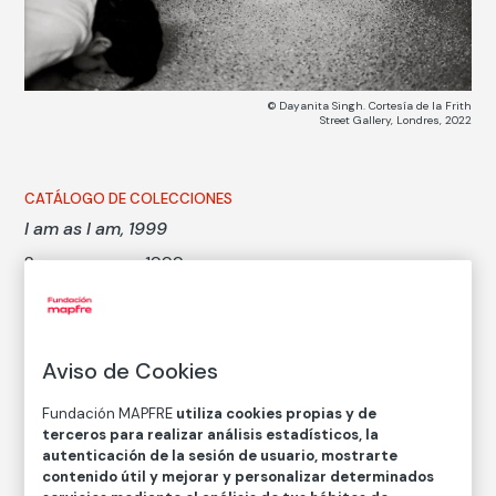
© Dayanita Singh. Cortesía de la Frith
Street Gallery, Londres, 2022
CATÁLOGO DE COLECCIONES
I am as I am, 1999
Soy como soy, 1999
Dayanita Singh
Aviso de Cookies
Técnica
Copia en papel baritado con emulsión de gelatina y
Fundación MAPFRE
utiliza cookies propias y de
plata
terceros para realizar análisis estadísticos, la
Medidas
autenticación de la sesión de usuario, mostrarte
contenido útil y mejorar y personalizar determinados
Medidas mancha: 60,7 × 76,2 cm