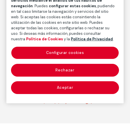
servicios mediante el análisis de tus hábitos de
Medidas papel: 73,5 × 88 cm
navegación
. Puedes
configurar estas cookies
, pudiendo
en tal caso limitarse la navegación y servicios del sitio
Inventario
web. Si aceptas las cookies estás consintiendo la
FM000874
utilización de las cookies en este sitio web. Puedes
aceptar todas las cookies, configurarlas o rechazar su
Fecha
uso. Si deseas más información, puedes consultar
1999
nuestra
Política de Cookies
y la
Política de Privacidad
.
Configurar cookies
Autor
Dayanita Singh
Nacimiento: Nueva Delhi (India), 1961
Rechazar
Aceptar
Fotografía
Serie:
I am as I am (1999)
(Dayanita Singh)