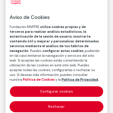
Sin título
Joan Colom
Aviso de Cookies
Fundación MAPFRE
utiliza cookies propias y de
Técnica
terceros para realizar análisis estadísticos, la
Copia en papel baritado con emulsión de gelatina y
autenticación de la sesión de usuario, mostrarte
plata
contenido útil y mejorar y personalizar determinados
servicios mediante el análisis de tus hábitos de
Medidas
navegación
. Puedes
configurar estas cookies
, pudiendo
Medidas mancha: 40 × 27,7 cm
en tal caso limitarse la navegación y servicios del sitio
Medidas papel: 46 × 33,6 cm
web. Si aceptas las cookies estás consintiendo la
utilización de las cookies en este sitio web. Puedes
Inventario
aceptar todas las cookies, configurarlas o rechazar su
FM000503
uso. Si deseas más información, puedes consultar
nuestra
Política de Cookies
y la
Política de Privacidad
.
Fecha
ca. 1958-1961
Configurar cookies
Autor
Rechazar
Joan Colom