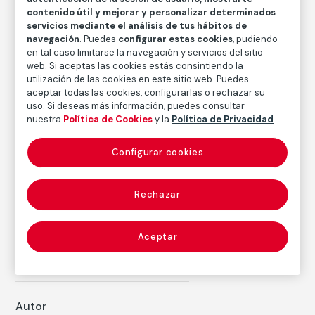
contenido útil y mejorar y personalizar determinados
Nicholas Nixon
servicios mediante el análisis de tus hábitos de
navegación
. Puedes
configurar estas cookies
, pudiendo
Técnica
en tal caso limitarse la navegación y servicios del sitio
Copia por contacto en papel baritado con emulsión
web. Si aceptas las cookies estás consintiendo la
de gelatina y plata
utilización de las cookies en este sitio web. Puedes
aceptar todas las cookies, configurarlas o rechazar su
Medidas
uso. Si deseas más información, puedes consultar
Medidas mancha: 35,2 × 28 cm
nuestra
Política de Cookies
y la
Política de Privacidad
.
Medidas papel: 35,2 × 28 cm
Configurar cookies
Inventario
FM002701
Rechazar
Fecha
2008
/
2009
Aceptar
Inscripción/Leyenda
Firmado, titulado y fechado a lápiz en el reverso
Autor