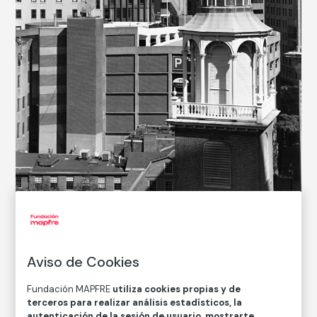
© Nicholas Nixon, 2022
CATÁLOGO DE COLECCIONES
Aviso de Cookies
View of the Old South Meeting House, Boston
Fundación MAPFRE
utiliza cookies propias y de
Vista de la Old South Meeting House, Boston
terceros para realizar análisis estadísticos, la
autenticación de la sesión de usuario, mostrarte