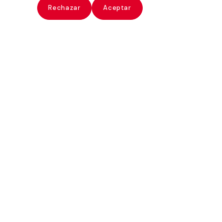
ate
Rechazar
Aceptar
Paolo Gasparini