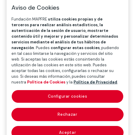
Las primeras fotografías de Paolo Gasparini (Gorizia,
Aviso de Cookies
Italia, 1934) muestran la realidad social de la posguerra
en Italia y se vinculan a la estética del cine neorrealista
Fundación MAPFRE
utiliza cookies propias y de
italiano. Con veinte años emigra a Venezuela y, aunque
terceros para realizar análisis estadísticos, la
se dedica profesionalmente a la fotografía de
autenticación de la sesión de usuario, mostrarte
arquitectura, comienza a retratar el país y a trabajar el
contenido útil y mejorar y personalizar determinados
servicios mediante el análisis de tus hábitos de
reportaje de calle con un lenguaje realista influido por
navegación
. Puedes
configurar estas cookies
, pudiendo
autores como Paul Strand, Robert Frank o William Klein.
en tal caso limitarse la navegación y servicios del sitio
web. Si aceptas las cookies estás consintiendo la
Con su trabajo fotográfico, que le ha valido ser uno de
utilización de las cookies en este sitio web. Puedes
los autores más destacados del panorama
aceptar todas las cookies, configurarlas o rechazar su
uso. Si deseas más información, puedes consultar
latinoamericano, recorre diferentes países de América
nuestra
Política de Cookies
y la
Política de Privacidad
.
y Europa, e incide en las contradicciones del mundo
actual, subrayando las desigualdades sociales,
Configurar cookies
económicas y culturales. Carteles publicitarios,
rascacielos, casas humildes, trabajadores, personas
sin hogar o transeúntes son los protagonistas de una
Rechazar
obra que se propone conectar las realidades de dos
mundos aparentemente opuestos —el denominado
Aceptar