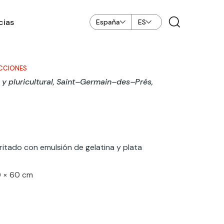
cias
España
ES
CCIONES
 y pluricultural, Saint–Germain–des–Prés,
itado con emulsión de gelatina y plata
0 × 60 cm