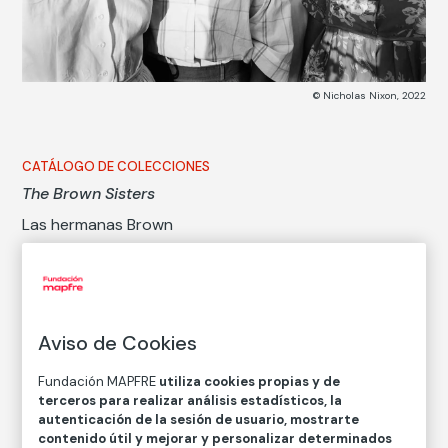
© Nicholas Nixon, 2022
CATÁLOGO DE COLECCIONES
The Brown Sisters
Las hermanas Brown
Nicholas Nixon
Técnica
Aviso de Cookies
Copia en papel baritado con emulsión de gelatina y
plata
Fundación MAPFRE
utiliza cookies propias y de
Medidas
terceros para realizar análisis estadísticos, la
Medidas mancha: 45,9 × 57,3 cm
autenticación de la sesión de usuario, mostrarte
contenido útil y mejorar y personalizar determinados
Medidas papel: 51 × 61 cm