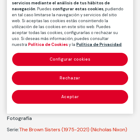
servicios mediante el análisis de tus hábitos de
navegación
. Puedes
configurar estas cookies
, pudiendo
Inventario
en tal caso limitarse la navegación y servicios del sitio
FM000349
web. Si aceptas las cookies estás consintiendo la
utilización de las cookies en este sitio web. Puedes
Fecha
aceptar todas las cookies, configurarlas o rechazar su
1983
/
2006
uso. Si deseas más información, puedes consultar
nuestra
Política de Cookies
y la
Política de Privacidad
.
Inscripción/Leyenda
Firmado, titulado, fechado y numerado a lápiz en el
reverso 5/50
Configurar cookies
Rechazar
Autor
Nicholas Nixon
Nacimiento: Detroit, 1947
Aceptar
Fotografía
Serie:
The Brown Sisters (1975-2021)
(Nicholas Nixon)