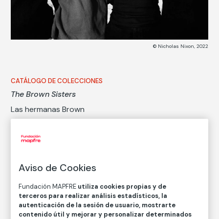
© Nicholas Nixon, 2022
CATÁLOGO DE COLECCIONES
The Brown Sisters
Las hermanas Brown
Nicholas Nixon
Técnica
Aviso de Cookies
Copia en papel baritado con emulsión de gelatina y
plata
Fundación MAPFRE
utiliza cookies propias y de
Medidas
terceros para realizar análisis estadísticos, la
Medidas mancha: 46 × 57,2 cm
autenticación de la sesión de usuario, mostrarte
contenido útil y mejorar y personalizar determinados
Medidas papel: 51 × 61 cm