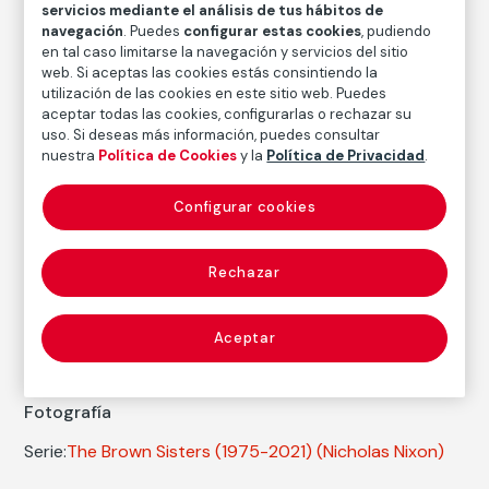
servicios mediante el análisis de tus hábitos de
navegación
. Puedes
configurar estas cookies
, pudiendo
Inventario
en tal caso limitarse la navegación y servicios del sitio
FM000364
web. Si aceptas las cookies estás consintiendo la
Fecha
utilización de las cookies en este sitio web. Puedes
aceptar todas las cookies, configurarlas o rechazar su
1998
/
2006
uso. Si deseas más información, puedes consultar
nuestra
Política de Cookies
y la
Política de Privacidad
.
Inscripción/Leyenda
Firmado, titulado, fechado y numerado a lápiz en el
reverso 5/50
Configurar cookies
Rechazar
Autor
Nicholas Nixon
Nacimiento: Detroit, 1947
Aceptar
Fotografía
Serie:
The Brown Sisters (1975-2021)
(Nicholas Nixon)