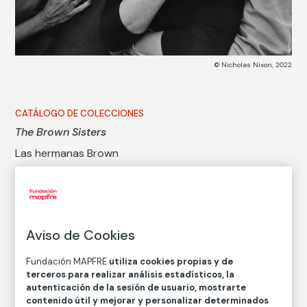
© Nicholas Nixon, 2022
CATÁLOGO DE COLECCIONES
The Brown Sisters
Las hermanas Brown
Nicholas Nixon
Técnica
Aviso de Cookies
Copia en papel baritado con emulsión de gelatina y
plata
Fundación MAPFRE
utiliza cookies propias y de
Medidas
terceros para realizar análisis estadísticos, la
Medidas mancha: 45,5 × 57,2 cm
autenticación de la sesión de usuario, mostrarte
contenido útil y mejorar y personalizar determinados
Medidas papel: 51 × 61 cm