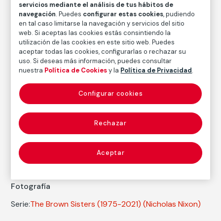
servicios mediante el análisis de tus hábitos de
navegación
. Puedes
configurar estas cookies
, pudiendo
Inventario
en tal caso limitarse la navegación y servicios del sitio
FM002065
web. Si aceptas las cookies estás consintiendo la
Fecha
utilización de las cookies en este sitio web. Puedes
aceptar todas las cookies, configurarlas o rechazar su
2012
/
2012
uso. Si deseas más información, puedes consultar
nuestra
Política de Cookies
y la
Política de Privacidad
.
Inscripción/Leyenda
Firmado, titulado, fechado y numerado a lápiz en el
reverso 5/50
Configurar cookies
Rechazar
Autor
Nicholas Nixon
Nacimiento: Detroit, 1947
Aceptar
Fotografía
Serie:
The Brown Sisters (1975-2021)
(Nicholas Nixon)