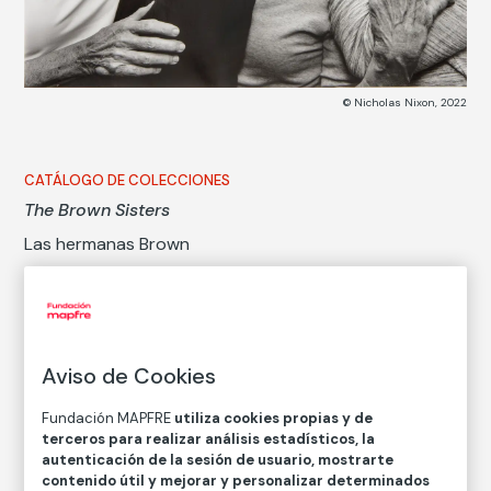
© Nicholas Nixon, 2022
CATÁLOGO DE COLECCIONES
The Brown Sisters
Las hermanas Brown
Nicholas Nixon
Técnica
Aviso de Cookies
Copia en papel baritado con emulsión de gelatina y
plata
Fundación MAPFRE
utiliza cookies propias y de
Medidas
terceros para realizar análisis estadísticos, la
Medidas mancha: 41,5 x 57,1 cm
autenticación de la sesión de usuario, mostrarte
contenido útil y mejorar y personalizar determinados
Medidas papel: 50,8 x 61 cm