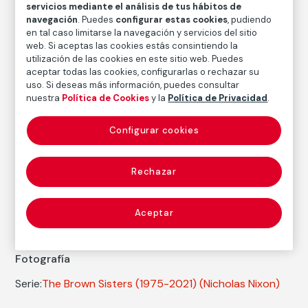
servicios mediante el análisis de tus hábitos de
navegación
. Puedes
configurar estas cookies
, pudiendo
Inventario
en tal caso limitarse la navegación y servicios del sitio
FM003147
web. Si aceptas las cookies estás consintiendo la
Fecha
utilización de las cookies en este sitio web. Puedes
aceptar todas las cookies, configurarlas o rechazar su
2021
/
2021
uso. Si deseas más información, puedes consultar
nuestra
Política de Cookies
y la
Política de Privacidad
.
Inscripción/Leyenda
Firmado, titulado, fechado y numerado a lápiz en el
reverso 5/50
Configurar cookies
Rechazar
Autor
Nicholas Nixon
Nacimiento: Detroit, 1947
Aceptar
Fotografía
Serie:
The Brown Sisters (1975-2021)
(Nicholas Nixon)