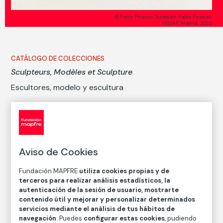
© Pablo Picasso. Sucesión Pablo Picasso.
VEGAP, Madrid, 2022
CATÁLOGO DE COLECCIONES
Sculpteurs, Modèles et Sculpture
Escultores, modelo y escultura
Pablo Picasso
Técnica
Aguafuerte sobre papel verjurado de Montval
Aviso de Cookies
Medidas
Fundación MAPFRE
utiliza cookies propias y de
Medidas mancha: 19,5 × 26,3 cm
terceros para realizar análisis estadísticos, la
Medidas papel: 34 × 44,5 cm
autenticación de la sesión de usuario, mostrarte
contenido útil y mejorar y personalizar determinados
Inventario
servicios mediante el análisis de tus hábitos de
FM001621
navegación
. Puedes
configurar estas cookies
, pudiendo