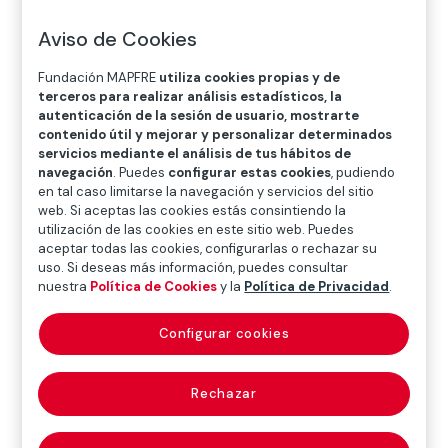
Aviso de Cookies
Fundación MAPFRE
utiliza cookies propias y de
terceros para realizar análisis estadísticos, la
autenticación de la sesión de usuario, mostrarte
contenido útil y mejorar y personalizar determinados
SEGURIDAD VIAL
servicios mediante el análisis de tus hábitos de
navegación
. Puedes
configurar estas cookies
, pudiendo
Asientos elevadores en el
en tal caso limitarse la navegación y servicios del sitio
web. Si aceptas las cookies estás consintiendo la
automóvil: ¿Hasta cuándo hay que
utilización de las cookies en este sitio web. Puedes
usarlos?
aceptar todas las cookies, configurarlas o rechazar su
uso. Si deseas más información, puedes consultar
nuestra
Política de Cookies
y la
Política de Privacidad
.
A medida que los niños crecen, muchos padres se ven
Configurar cookies
tentados a dejar de utilizar los asientos elevadores,
bien porque el niño insiste en ello o, más
habitualmente, porque se considera más cómodo.
Rechazar
Este estudio plantea la necesidad de que los niños
sigan utilizando sillitas infantiles o
asientos