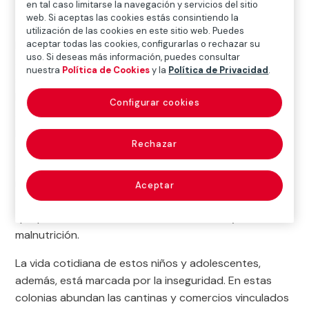
en tal caso limitarse la navegación y servicios del sitio
web. Si aceptas las cookies estás consintiendo la
utilización de las cookies en este sitio web. Puedes
La zona 7 de Ciudad de Guatemala concentra 60
aceptar todas las cookies, configurarlas o rechazar su
uso. Si deseas más información, puedes consultar
asentamientos precarios donde miles de familias
nuestra
Política de Cookies
y la
Política de Privacidad
.
sobreviven en condiciones de extrema vulnerabilidad.
La mayoría de ellas carece de una vivienda digna y del
Configurar cookies
acceso a los servicios básicos; apenas una cuarta
parte de los hogares recibe agua a diario y más del
Rechazar
10% habita en casas construidas con materiales de
desecho. En este entorno, la pobreza golpea con
mayor dureza a niños, niñas y adolescentes, muchos
Aceptar
de los cuales dependen de una sola comida diaria, lo
que provoca altos índices de desnutrición y
malnutrición.
La vida cotidiana de estos niños y adolescentes,
además, está marcada por la inseguridad. En estas
colonias abundan las cantinas y comercios vinculados