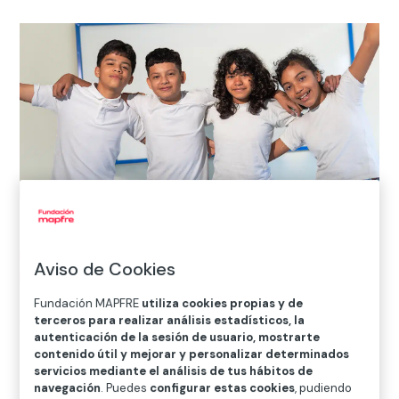
Inicio
>
Solidaridad e inclusión
>
Proyectos
>
Proyectos
Aviso de Cookies
Internacionales
>
Guatemala
>
La Fundación Krmel
Juyup ofrece educación integral a niños y jóvenes de
Fundación MAPFRE
utiliza cookies propias y de
Guatemala
terceros para realizar análisis estadísticos, la
autenticación de la sesión de usuario, mostrarte
contenido útil y mejorar y personalizar determinados
servicios mediante el análisis de tus hábitos de

Proyecto vigente
navegación
. Puedes
configurar estas cookies
, pudiendo