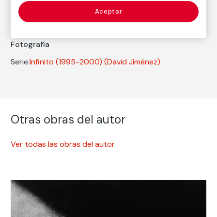
Nacimiento: Alcalá de Guadaira (Sevilla), 1970
Aceptar
Fotografía
Serie:
Infinito (1995-2000)
(David Jiménez)
Otras obras del autor
Ver todas las obras del autor