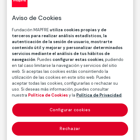
David Jiménez
Aviso de Cookies
Técnica
Impresión digital con tintas de pigmentos sobre papel
Fundación MAPFRE
utiliza cookies propias y de
de algodón
terceros para realizar análisis estadísticos, la
Medidas
autenticación de la sesión de usuario, mostrarte
Medidas mancha: 41 × 31 cm
contenido útil y mejorar y personalizar determinados
servicios mediante el análisis de tus hábitos de
Medidas papel: 52,9 × 42,4 cm
navegación
. Puedes
configurar estas cookies
, pudiendo
en tal caso limitarse la navegación y servicios del sitio
Inventario
web. Si aceptas las cookies estás consintiendo la
FM002253
utilización de las cookies en este sitio web. Puedes
aceptar todas las cookies, configurarlas o rechazar su
Fecha
uso. Si deseas más información, puedes consultar
1997
/
2000
nuestra
Política de Cookies
y la
Política de Privacidad
.
Inscripción/Leyenda
2/10
Configurar cookies
Rechazar
Autor
David Jiménez