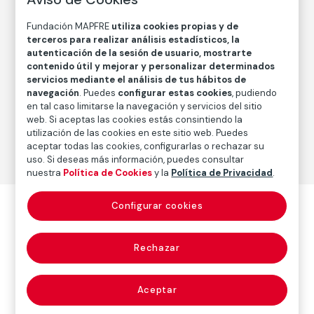
Autor
Fundación MAPFRE
utiliza cookies propias y de
David Jiménez
terceros para realizar análisis estadísticos, la
autenticación de la sesión de usuario, mostrarte
Nacimiento: Alcalá de Guadaira (Sevilla), 1970
contenido útil y mejorar y personalizar determinados
servicios mediante el análisis de tus hábitos de
navegación
. Puedes
configurar estas cookies
, pudiendo
Fotografía
en tal caso limitarse la navegación y servicios del sitio
web. Si aceptas las cookies estás consintiendo la
Serie:
Infinito (1995-2000)
(David Jiménez)
utilización de las cookies en este sitio web. Puedes
aceptar todas las cookies, configurarlas o rechazar su
uso. Si deseas más información, puedes consultar
nuestra
Política de Cookies
y la
Política de Privacidad
.
Configurar cookies
Otras obras del autor
Rechazar
Ver todas las obras del autor
Aceptar