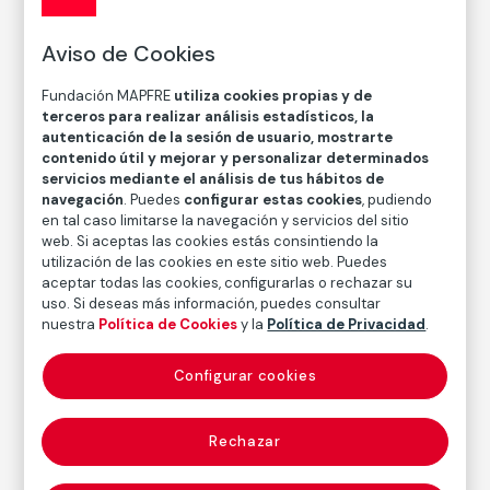
David Jiménez
Aviso de Cookies
Técnica
Impresión digital con tintas de pigmentos sobre papel
Fundación MAPFRE
utiliza cookies propias y de
de algodón
terceros para realizar análisis estadísticos, la
autenticación de la sesión de usuario, mostrarte
Medidas
contenido útil y mejorar y personalizar determinados
Medidas mancha: 41 × 31 cm
servicios mediante el análisis de tus hábitos de
Medidas papel: 52,9 × 42,4 cm
navegación
. Puedes
configurar estas cookies
, pudiendo
en tal caso limitarse la navegación y servicios del sitio
Inventario
web. Si aceptas las cookies estás consintiendo la
FM002271
utilización de las cookies en este sitio web. Puedes
aceptar todas las cookies, configurarlas o rechazar su
Fecha
uso. Si deseas más información, puedes consultar
1994
/
2000
nuestra
Política de Cookies
y la
Política de Privacidad
.
Configurar cookies
Autor
David Jiménez
Rechazar
Nacimiento: Alcalá de Guadaira (Sevilla), 1970