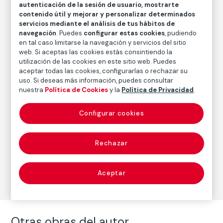
autenticación de la sesión de usuario, mostrarte
Fecha
contenido útil y mejorar y personalizar determinados
2012
servicios mediante el análisis de tus hábitos de
navegación
. Puedes
configurar estas cookies
, pudiendo
Inscripción/Leyenda
en tal caso limitarse la navegación y servicios del sitio
8/14
web. Si aceptas las cookies estás consintiendo la
utilización de las cookies en este sitio web. Puedes
aceptar todas las cookies, configurarlas o rechazar su
uso. Si deseas más información, puedes consultar
Autor
nuestra
Política de Cookies
y la
Política de Privacidad
.
Emmet Gowin
Nacimiento: Virginia, 1941
Configurar cookies
Rechazar
Fotografía
Serie:
Andalucía (2012)
(Emmet Gowin)
Aceptar
Otras obras del autor