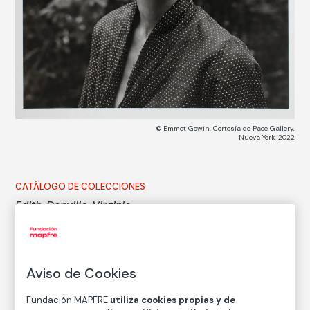
© Emmet Gowin. Cortesía de Pace Gallery,
Nueva York, 2022
CATÁLOGO DE COLECCIONES
Edith, Danville, Virginia
Emmet Gowin
Aviso de Cookies
Técnica
Copia en papel baritado con emulsión de gelatina y
Fundación MAPFRE
utiliza cookies propias y de
plata