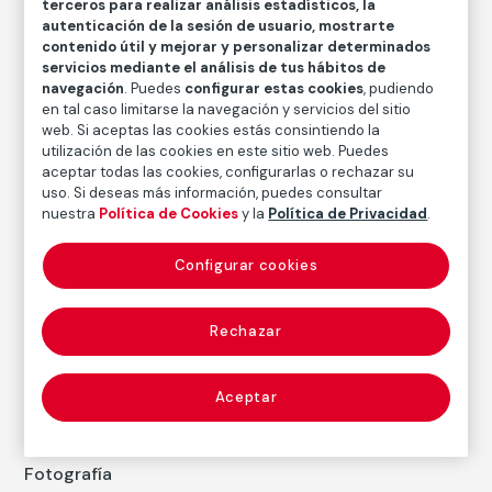
terceros para realizar análisis estadísticos, la
Medidas
autenticación de la sesión de usuario, mostrarte
contenido útil y mejorar y personalizar determinados
Medidas mancha: 15,9 × 15,6 cm
servicios mediante el análisis de tus hábitos de
Medidas papel: 25,4 × 20,3 cm
navegación
. Puedes
configurar estas cookies
, pudiendo
en tal caso limitarse la navegación y servicios del sitio
Inventario
web. Si aceptas las cookies estás consintiendo la
FM002428
utilización de las cookies en este sitio web. Puedes
aceptar todas las cookies, configurarlas o rechazar su
Fecha
uso. Si deseas más información, puedes consultar
1980
nuestra
Política de Cookies
y la
Política de Privacidad
.
Inscripción/Leyenda
Configurar cookies
7/5
Rechazar
Autor
Emmet Gowin
Nacimiento: Virginia, 1941
Aceptar
Fotografía