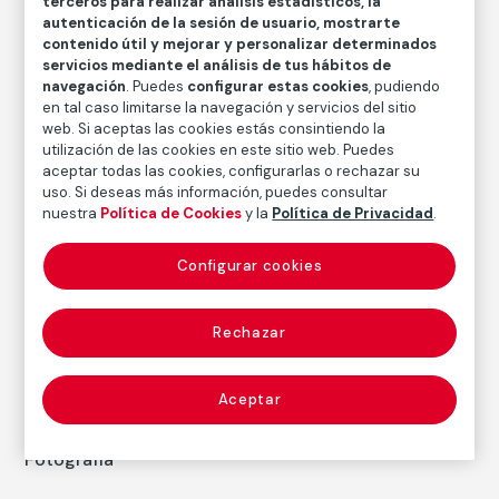
terceros para realizar análisis estadísticos, la
Medidas
autenticación de la sesión de usuario, mostrarte
Medidas mancha: 15,9 × 15,9 cm
contenido útil y mejorar y personalizar determinados
Medidas papel: 25,4 × 20,3 cm
servicios mediante el análisis de tus hábitos de
navegación
. Puedes
configurar estas cookies
, pudiendo
Inventario
en tal caso limitarse la navegación y servicios del sitio
FM002429
web. Si aceptas las cookies estás consintiendo la
utilización de las cookies en este sitio web. Puedes
Fecha
aceptar todas las cookies, configurarlas o rechazar su
1995
uso. Si deseas más información, puedes consultar
nuestra
Política de Cookies
y la
Política de Privacidad
.
Inscripción/Leyenda
7/5
Configurar cookies
Autor
Rechazar
Emmet Gowin
Nacimiento: Virginia, 1941
Aceptar
Fotografía