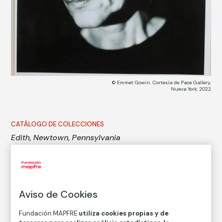
© Emmet Gowin. Cortesía de Pace Gallery,
Nueva York, 2022
CATÁLOGO DE COLECCIONES
Edith, Newtown, Pennsylvania
Emmet Gowin
Técnica
Aviso de Cookies
Copia en papel baritado con emulsión de gelatina y
plata
Fundación MAPFRE
utiliza cookies propias y de