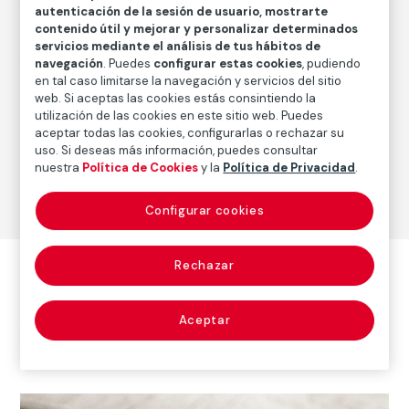
autenticación de la sesión de usuario, mostrarte
contenido útil y mejorar y personalizar determinados
servicios mediante el análisis de tus hábitos de
Serie:
The Victor Weeps (1996-1998) (Fazal Sheikh)
navegación
. Puedes
configurar estas cookies
, pudiendo
en tal caso limitarse la navegación y servicios del sitio
web. Si aceptas las cookies estás consintiendo la
utilización de las cookies en este sitio web. Puedes
aceptar todas las cookies, configurarlas o rechazar su
uso. Si deseas más información, puedes consultar
nuestra
Política de Cookies
y la
Política de Privacidad
.
© Fazal
Sheikh,
Configurar cookies
2022
Rechazar
Otras obras del autor
Aceptar
Ver todas las obras del autor