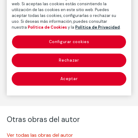
web. Si aceptas las cookies estás consintiendo la
FM002152
utilización de las cookies en este sitio web. Puedes
Fecha
aceptar todas las cookies, configurarlas o rechazar su
1968
/
Década de 1970
uso. Si deseas más información, puedes consultar
nuestra
Política de Cookies
y la
Política de Privacidad
.
Configurar cookies
Autor
Garry Winogrand
Nacimiento: Nueva York, 1924
Rechazar
Fallecimiento: Tijuana, México, 1984
Aceptar
Fotografía
Otras obras del autor
Ver todas las obras del autor