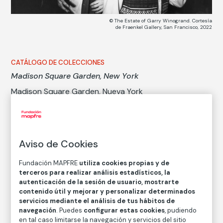
© The Estate of Garry Winogrand. Cortesía
de Fraenkel Gallery, San Francisco, 2022
CATÁLOGO DE COLECCIONES
Madison Square Garden, New York
Madison Square Garden, Nueva York
Garry Winogrand
Técnica
Aviso de Cookies
Copia en papel baritado con emulsión de gelatina y
plata
Fundación MAPFRE
utiliza cookies propias y de
terceros para realizar análisis estadísticos, la
Medidas
autenticación de la sesión de usuario, mostrarte
Medidas mancha: 27,2 × 40,5 cm
contenido útil y mejorar y personalizar determinados
Medidas papel: 35,5 × 43 cm
servicios mediante el análisis de tus hábitos de
navegación
. Puedes
configurar estas cookies
, pudiendo
Inventario
en tal caso limitarse la navegación y servicios del sitio