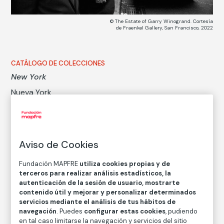
© The Estate of Garry Winogrand. Cortesía
de Fraenkel Gallery, San Francisco, 2022
CATÁLOGO DE COLECCIONES
New York
Nueva York
Garry Winogrand
Técnica
Aviso de Cookies
Copia en papel baritado con emulsión de gelatina y
plata
Fundación MAPFRE
utiliza cookies propias y de
terceros para realizar análisis estadísticos, la
Medidas
autenticación de la sesión de usuario, mostrarte
Medidas mancha: 22,2 × 33 cm
contenido útil y mejorar y personalizar determinados
Medidas papel: 27,9 × 35,6 cm
servicios mediante el análisis de tus hábitos de
navegación
. Puedes
configurar estas cookies
, pudiendo
Inventario
en tal caso limitarse la navegación y servicios del sitio