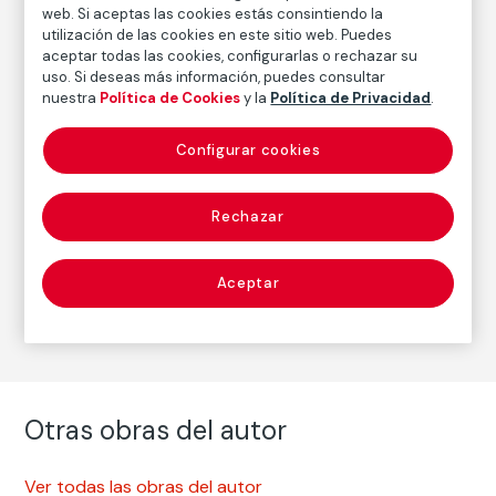
web. Si aceptas las cookies estás consintiendo la
FM002167
utilización de las cookies en este sitio web. Puedes
Fecha
aceptar todas las cookies, configurarlas o rechazar su
ca. 1970
/
Década de 1970
uso. Si deseas más información, puedes consultar
nuestra
Política de Cookies
y la
Política de Privacidad
.
Configurar cookies
Autor
Garry Winogrand
Nacimiento: Nueva York, 1924
Rechazar
Fallecimiento: Tijuana, México, 1984
Aceptar
Fotografía
Otras obras del autor
Ver todas las obras del autor