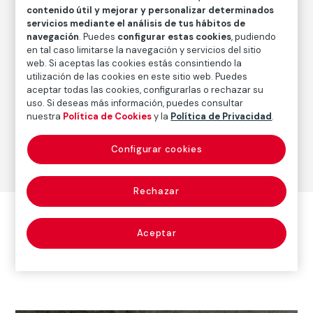
Fecha
contenido útil y mejorar y personalizar determinados
1979
servicios mediante el análisis de tus hábitos de
navegación
. Puedes
configurar estas cookies
, pudiendo
en tal caso limitarse la navegación y servicios del sitio
web. Si aceptas las cookies estás consintiendo la
Autor
utilización de las cookies en este sitio web. Puedes
Graciela Iturbide
aceptar todas las cookies, configurarlas o rechazar su
Nacimiento: Ciudad de México, 1942
uso. Si deseas más información, puedes consultar
nuestra
Política de Cookies
y la
Política de Privacidad
.
Fotografía
Configurar cookies
Rechazar
Otras obras del autor
Aceptar
Ver todas las obras del autor