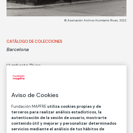
© Asociación Archivo Humberto Rivas, 2022
CATÁLOGO DE COLECCIONES
Barcelona
Humberto Rivas
Técnica
Copia en papel baritado con emulsión de gelatina y
plata
Aviso de Cookies
Medidas
Fundación MAPFRE
utiliza cookies propias y de
Medidas mancha: 25,8 × 35,3 cm
terceros para realizar análisis estadísticos, la
Medidas papel: 29,9 × 38,9 cm
autenticación de la sesión de usuario, mostrarte
contenido útil y mejorar y personalizar determinados
Inventario
servicios mediante el análisis de tus hábitos de
FM002190