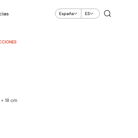
cias
España
ES
CCIONES
 × 18 cm