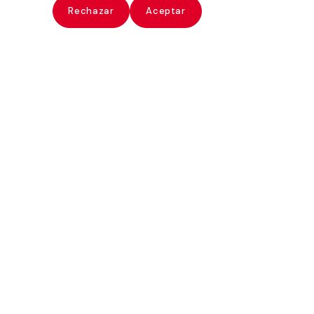
ate
Rechazar
Aceptar
Joan Sandalinas