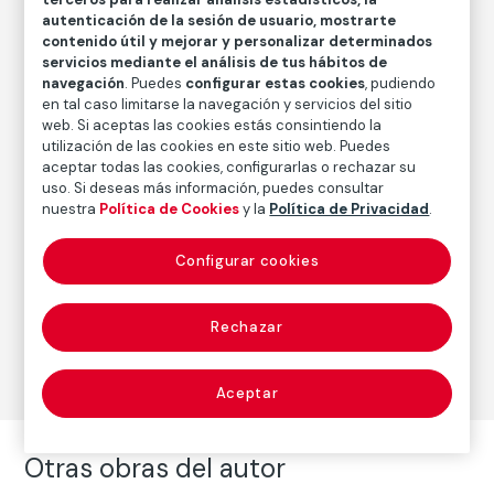
autenticación de la sesión de usuario, mostrarte
Fecha
contenido útil y mejorar y personalizar determinados
ca. 1932-1933
servicios mediante el análisis de tus hábitos de
navegación
. Puedes
configurar estas cookies
, pudiendo
Inscripción/Leyenda
en tal caso limitarse la navegación y servicios del sitio
Firmado en el ángulo derecho de la lámina: “J. Solana”
web. Si aceptas las cookies estás consintiendo la
utilización de las cookies en este sitio web. Puedes
aceptar todas las cookies, configurarlas o rechazar su
uso. Si deseas más información, puedes consultar
Autor
nuestra
Política de Cookies
y la
Política de Privacidad
.
José Gutiérrez Solana
Nacimiento: Madrid, 1886
Configurar cookies
Fallecimiento: Madrid, 1945
Rechazar
Estampa
Aceptar
Otras obras del autor