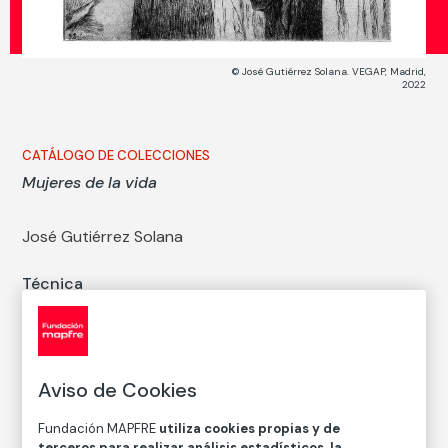
© José Gutiérrez Solana. VEGAP, Madrid,
2022
CATÁLOGO DE COLECCIONES
Mujeres de la vida
José Gutiérrez Solana
Técnica
Aguafuerte y punta seca sobre papel
Medidas
Medidas mancha: 23,5 × 29 cm
Medidas con marco: 62 × 82 cm
Aviso de Cookies
Inventario
Fundación MAPFRE
utiliza cookies propias y de
FM000467
terceros para realizar análisis estadísticos, la