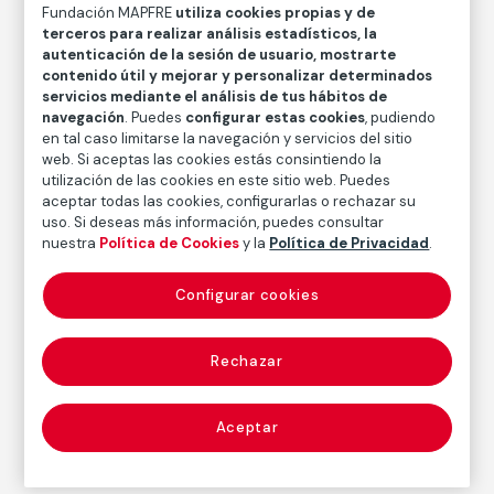
Fundación MAPFRE
utiliza cookies propias y de
Técnica
terceros para realizar análisis estadísticos, la
Aguafuerte sobre papel
autenticación de la sesión de usuario, mostrarte
contenido útil y mejorar y personalizar determinados
Medidas
servicios mediante el análisis de tus hábitos de
Medidas mancha: 26 × 21,5
navegación
. Puedes
configurar estas cookies
, pudiendo
Medidas con marco: 62 × 82 cm
en tal caso limitarse la navegación y servicios del sitio
web. Si aceptas las cookies estás consintiendo la
Inventario
utilización de las cookies en este sitio web. Puedes
FM000465
aceptar todas las cookies, configurarlas o rechazar su
uso. Si deseas más información, puedes consultar
Fecha
nuestra
Política de Cookies
y la
Política de Privacidad
.
ca. 1932-1933
Configurar cookies
Inscripción/Leyenda
Firmado en el ángulo inferior derecho de la lámina: “J.
Solana”
Rechazar
Autor
Aceptar
José Gutiérrez Solana
Nacimiento: Madrid, 1886