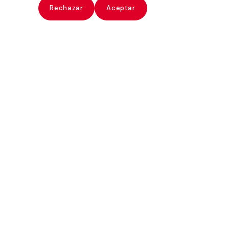
ate
Rechazar
Aceptar
Paz Errázuriz