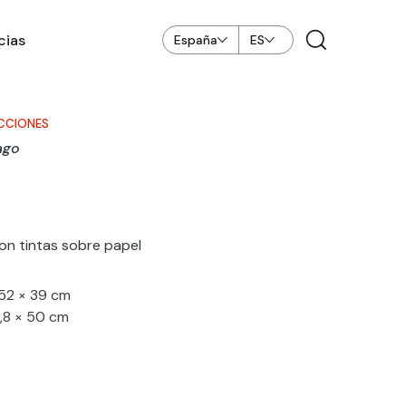
cias
España
ES
CCIONES
ago
con tintas sobre papel
52 × 39 cm
,8 × 50 cm