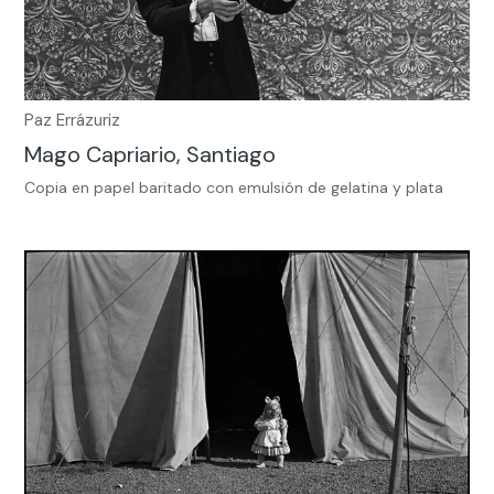
Paz Errázuriz
Mago Capriario, Santiago
Copia en papel baritado con emulsión de gelatina y plata