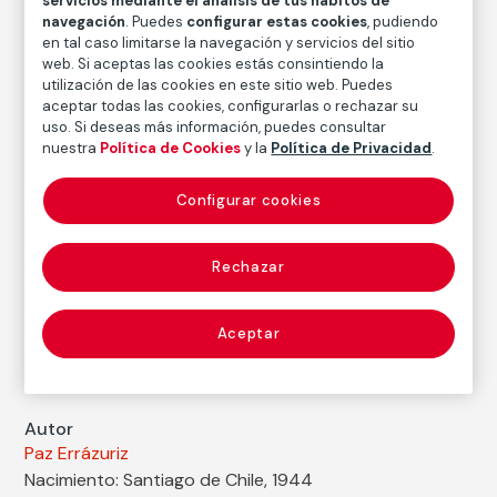
servicios mediante el análisis de tus hábitos de
navegación
. Puedes
configurar estas cookies
, pudiendo
en tal caso limitarse la navegación y servicios del sitio
Técnica
web. Si aceptas las cookies estás consintiendo la
Impresión digital con tintas sobre papel
utilización de las cookies en este sitio web. Puedes
Medidas
aceptar todas las cookies, configurarlas o rechazar su
uso. Si deseas más información, puedes consultar
Medidas mancha: 60 × 45,5 cm
nuestra
Política de Cookies
y la
Política de Privacidad
.
Medidas papel: 69 × 49,4 cm
Inventario
Configurar cookies
FM002632
Fecha
Rechazar
1987
/
Copia posterior
Inscripción/Leyenda
Aceptar
Firmado en el ángulo inferior derecho
Autor
Paz Errázuriz
Nacimiento: Santiago de Chile, 1944