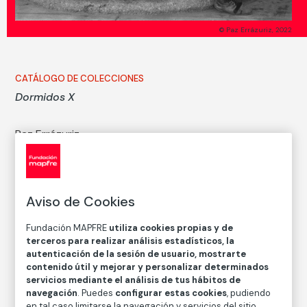
© Paz Errázuriz, 2022
CATÁLOGO DE COLECCIONES
Dormidos X
Paz Errázuriz
Técnica
Impresión digital con tintas sobre papel
Aviso de Cookies
Medidas
Medidas mancha: 20 × 30 cm
Fundación MAPFRE
utiliza cookies propias y de
Medidas papel: 24 × 34 cm
terceros para realizar análisis estadísticos, la
autenticación de la sesión de usuario, mostrarte
Inventario
contenido útil y mejorar y personalizar determinados
FM002626
servicios mediante el análisis de tus hábitos de
navegación
. Puedes
configurar estas cookies
, pudiendo
Fecha
en tal caso limitarse la navegación y servicios del sitio