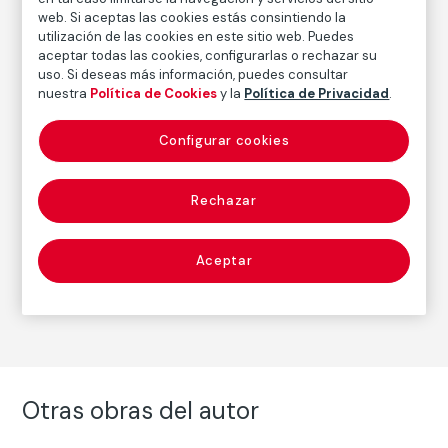
1979
/
Copia posterior
web. Si aceptas las cookies estás consintiendo la
utilización de las cookies en este sitio web. Puedes
Inscripción/Leyenda
aceptar todas las cookies, configurarlas o rechazar su
Firmado en el ángulo inferior derecho
uso. Si deseas más información, puedes consultar
nuestra
Política de Cookies
y la
Política de Privacidad
.
Autor
Configurar cookies
Paz Errázuriz
Nacimiento: Santiago de Chile, 1944
Rechazar
Fotografía
Aceptar
Serie:
Los dormidos (1979-1980)
(Paz Errázuriz)
Otras obras del autor