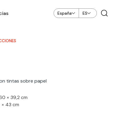
cias
España
ES
CCIONES
con tintas sobre papel
60 × 39,2 cm
4 × 43 cm