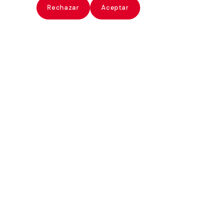
ate
Rechazar
Aceptar
Paz Errázuriz