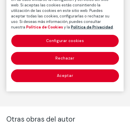
2004
web. Si aceptas las cookies estás consintiendo la
utilización de las cookies en este sitio web. Puedes
Inscripción/Leyenda
aceptar todas las cookies, configurarlas o rechazar su
Firmado en el ángulo inferior derecho
uso. Si deseas más información, puedes consultar
nuestra
Política de Cookies
y la
Política de Privacidad
.
Autor
Configurar cookies
Paz Errázuriz
Nacimiento: Santiago de Chile, 1944
Rechazar
Fotografía
Aceptar
Serie:
Memento Mori (2004)
(Paz Errázuriz)
Otras obras del autor