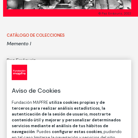
© Paz Errázuriz, 2022
CATÁLOGO DE COLECCIONES
Memento I
Paz Errázuriz
Técnica
Impresión digital con tintas sobre papel
Aviso de Cookies
Medidas
Medidas mancha: 40,5 × 60 cm
Fundación MAPFRE
utiliza cookies propias y de
Medidas papel: 44,5 × 64 cm
terceros para realizar análisis estadísticos, la
autenticación de la sesión de usuario, mostrarte
Inventario
contenido útil y mejorar y personalizar determinados
FM002607
servicios mediante el análisis de tus hábitos de
navegación
. Puedes
configurar estas cookies
, pudiendo
Fecha
en tal caso limitarse la navegación y servicios del sitio